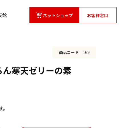
天館
ネットショップ
お客様窓口
商品コード 169
るん寒天ゼリーの素
寒天デザート
工場拠点/主要設備
長寿寒天館
す。