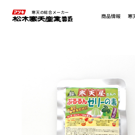
寒天の総合メーカー
商品情報
寒
寒天を知る
角寒天
商品情報 すべて
寒天の
代表
企業情報 トップ
寒天を手軽に食べ