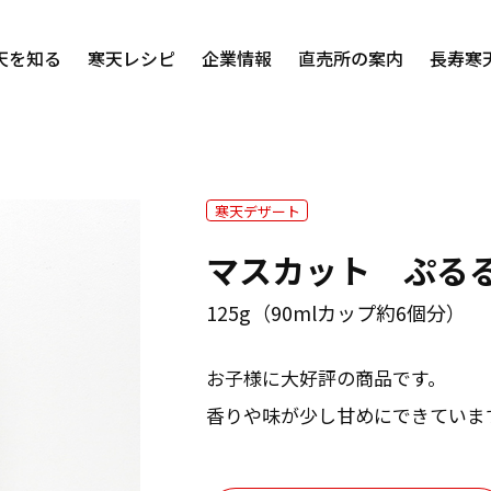
天を知る
寒天レシピ
企業情報
直売所の案内
長寿寒
寒天デザート
マスカット ぷる
糸寒天
粉末寒天
125g（90mlカップ約6個分）
不思議パワー
メッセージ
寒天製品ができるまで
会社概要・沿革
お子様に大好評の商品です。
香りや味が少し甘めにできていま
る
生寒天を食べる
アガー・その他