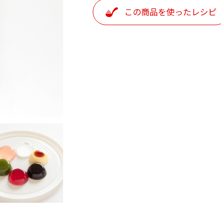
け
（ODE/ODM）
この商品を使ったレシピ