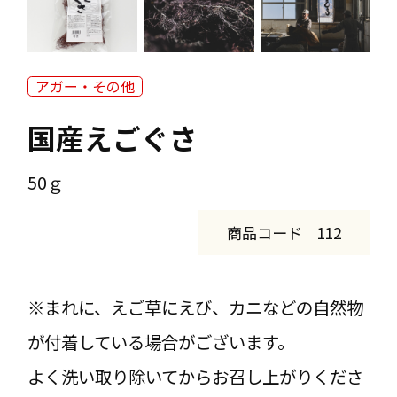
直売所の案内
アガー・その他
長寿寒天館
国産えごぐさ
50ｇ
お知らせ
商品コード 112
寒天屋さんの日記
※まれに、えご草にえび、カニなどの自然物
が付着している場合がございます。
よく洗い取り除いてからお召し上がりくださ
お客様窓口